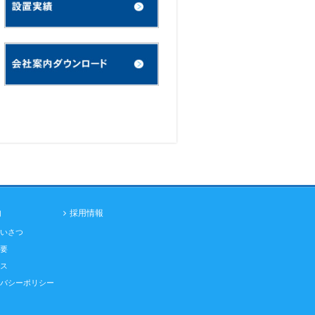
内
採用情報
いさつ
要
ス
バシーポリシー