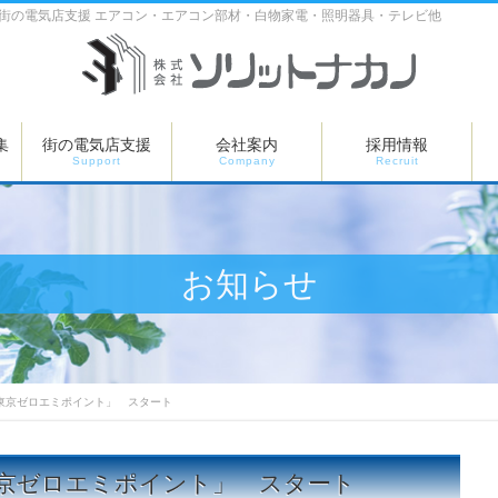
 街の電気店支援 エアコン・エアコン部材・白物家電・照明器具・テレビ他
集
街の電気店支援
会社案内
採用情報
Support
Company
Recruit
お知らせ
 「東京ゼロエミポイント」 スタート
「東京ゼロエミポイント」 スタート