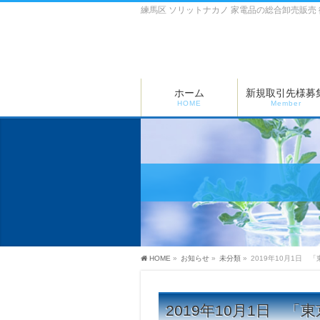
練馬区 ソリットナカノ 家電品の総合卸売販売
ホーム
新規取引先様募
HOME
Member
HOME
»
お知らせ
»
未分類
»
2019年10月1日
2019年10月1日 