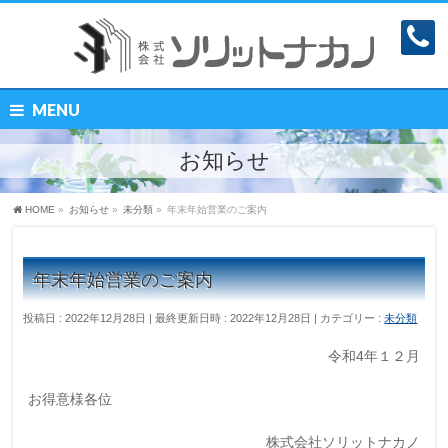
MENU
お知らせ
HOME
»
お知らせ
»
未分類
»
年末年始営業のご案内
年末年始営業のご案内
投稿日 : 2022年12月28日
最終更新日時 : 2022年12月28日
カテゴリー :
未分類
令和4年１２月
お得意様各位
株式会社ソリットナカノ