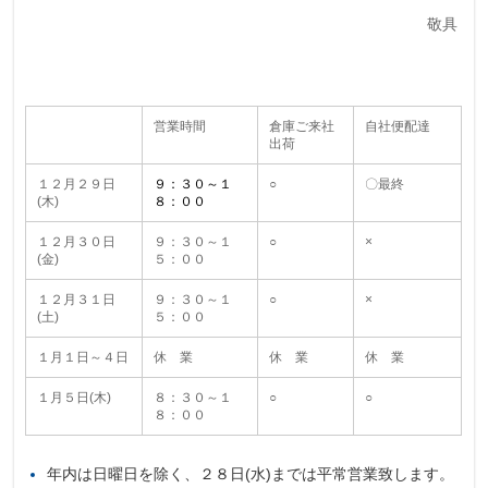
敬具
営業時間
倉庫ご来社
自社便配達
出荷
１２月２９日
９：３０～１
○
〇最終
(木)
８：００
１２月３０日
９：３０～１
○
×
(金)
５：００
１２月３１日
９：３０～１
○
×
(土)
５：００
１月１日～４日
休 業
休 業
休 業
１月５日(木)
８：３０～１
○
○
８：００
年内は日曜日を除く、２８日(水)までは平常営業致します。